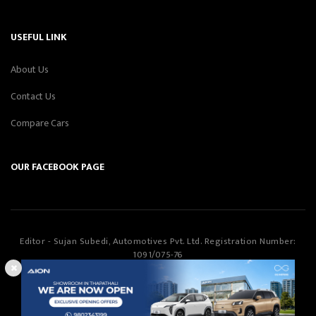
USEFUL LINK
About Us
Contact Us
Compare Cars
OUR FACEBOOK PAGE
Editor - Sujan Subedi, Automotives Pvt. Ltd. Registration Number:
1091/075-76
Automotives Pvt. Ltd
©Copyright
2026
All Rights Reserved.
Smartway Learning Technologies
Designed & Developed by