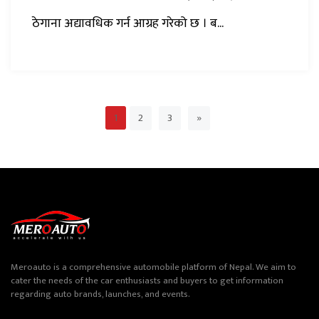
ठेगाना अद्यावधिक गर्न आग्रह गरेको छ । ब...
2
3
»
1
Meroauto is a comprehensive automobile platform of Nepal. We aim to
cater the needs of the car enthusiasts and buyers to get information
regarding auto brands, launches, and events.