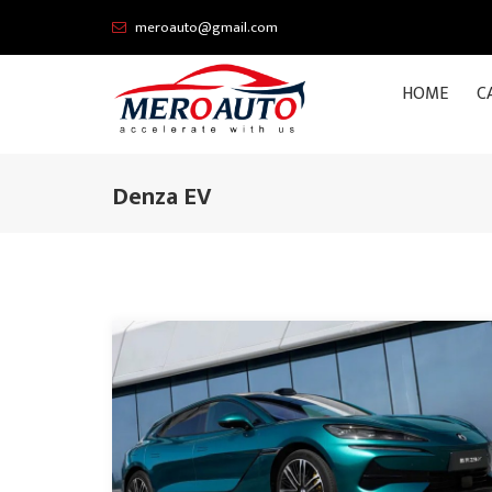
meroauto@gmail.com
HOME
C
Denza EV