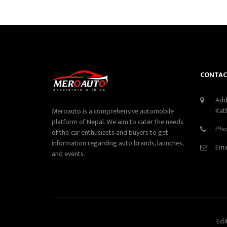
CONTAC
Add
Kat
Meroauto is a comprehensive automobile
platform of Nepal. We aim to cater the needs
Pho
of the car enthusiasts and buyers to get
information regarding auto brands, launches,
Ema
and events.
Edi