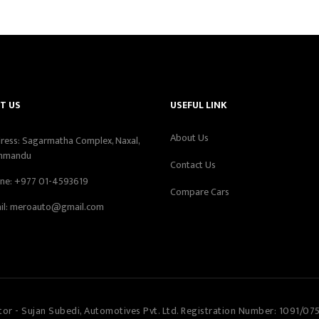
T US
USEFUL LINK
About Us
ress: Sagarmatha Complex, Naxal,
hmandu
Contact Us
ne:
+977 01-4593619
Compare Cars
il:
meroauto@gmail.com
tor - Sujan Subedi, Automotives Pvt. Ltd. Registration Number: 1091/07