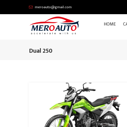
meroauto@gmail.com
HOME
C
Dual 250