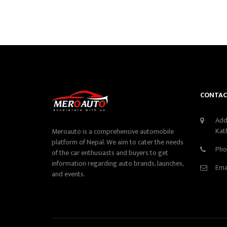
CONTAC
Add
Kat
Meroauto is a comprehensive automobile
platform of Nepal. We aim to cater the needs
Pho
of the car enthusiasts and buyers to get
information regarding auto brands, launches,
Ema
and events.