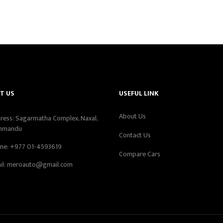
T US
USEFUL LINK
About Us
ress: Sagarmatha Complex, Naxal,
hmandu
Contact Us
ne:
+977 01-4593619
Compare Cars
il:
meroauto@gmail.com