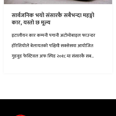
सार्वजनिक भयो संसारकै सबैभन्दा महङ्गो
कार, यस्ताे छ मूल्य
इटालीयन कार कम्पनी पगानी अटोमोबाइल फाउन्डर
होरेशियोले बेलायतको पश्चिमी सक्सेसमा आयोजित
गुडवुड फेस्टिवल अफ स्पिड २०१८ मा संसारकै सब...