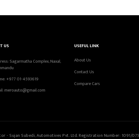
T US
USEFUL LINK
About Us
ress: Sagarmatha Complex, Naxal,
hmandu
Contact Us
ne:
+977 01-4593619
Compare Cars
il:
meroauto@gmail.com
tor - Sujan Subedi, Automotives Pvt. Ltd. Registration Number: 1091/07