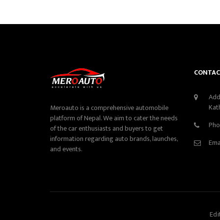
CONTAC
Add
Kat
Meroauto is a comprehensive automobile
platform of Nepal. We aim to cater the needs
Pho
of the car enthusiasts and buyers to get
information regarding auto brands, launches,
Ema
and events.
Edi