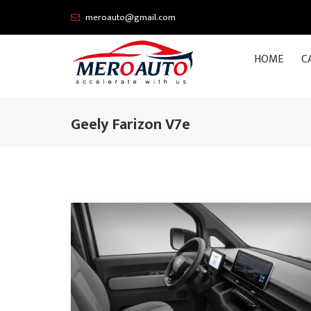
meroauto@gmail.com
HOME
C
Geely Farizon V7e