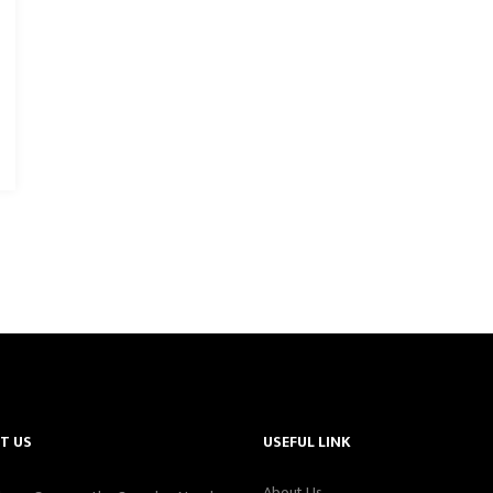
T US
USEFUL LINK
About Us