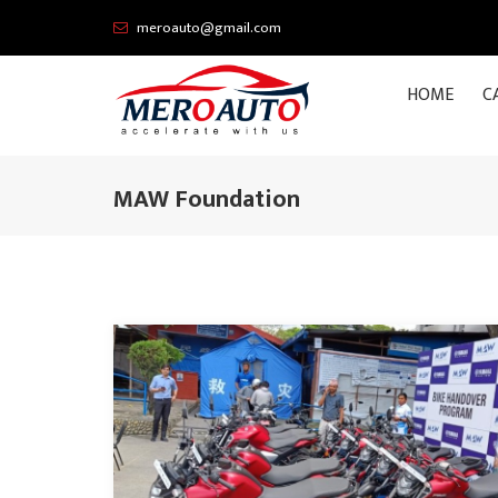
meroauto@gmail.com
HOME
C
MAW Foundation