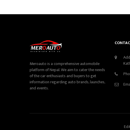
CONTAC
Add
Kat
Meroauto is a comprehensive automobile
platform of Nepal. We aim to cater the needs
Pho
of the car enthusiasts and buyers to get
information regarding auto brands, launches,
Ema
and events.
Edi