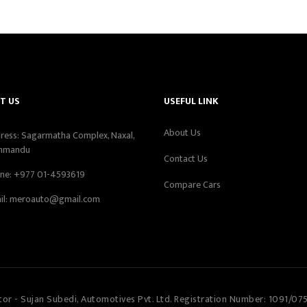
T US
USEFUL LINK
About Us
ress: Sagarmatha Complex, Naxal,
hmandu
Contact Us
ne:
+977 01-4593619
Compare Cars
il:
meroauto@gmail.com
tor - Sujan Subedi, Automotives Pvt. Ltd. Registration Number: 1091/07