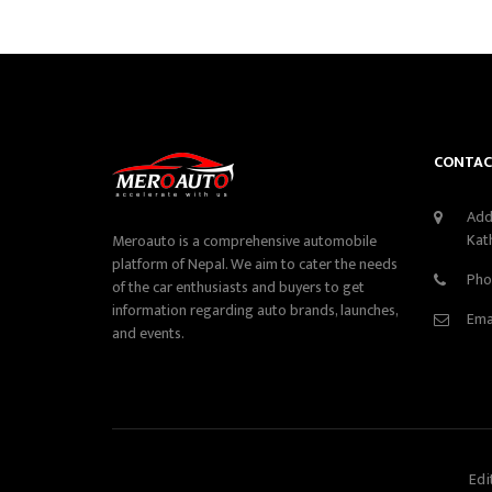
CONTAC
Add
Kat
Meroauto is a comprehensive automobile
platform of Nepal. We aim to cater the needs
Pho
of the car enthusiasts and buyers to get
information regarding auto brands, launches,
Ema
and events.
Edi