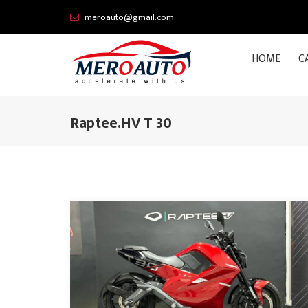
meroauto@gmail.com
HOME
C
Raptee.HV T 30