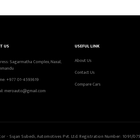
T US
USEFUL LINK
About Us
ress: Sagarmatha Complex, Naxal,
hmandu
Contact Us
ne:
+977 01-4593619
Compare Cars
il:
meroauto@gmail.com
tor - Sujan Subedi, Automotives Pvt. Ltd. Registration Number: 1091/07