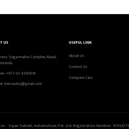
T US
USEFUL LINK
About Us
ress: Sagarmatha Complex, Naxal,
hmandu
Contact Us
ne:
+977 01-4593619
Compare Cars
il:
meroauto@gmail.com
tor - Sujan Subedi, Automotives Pvt. Ltd. Registration Number: 1091/07