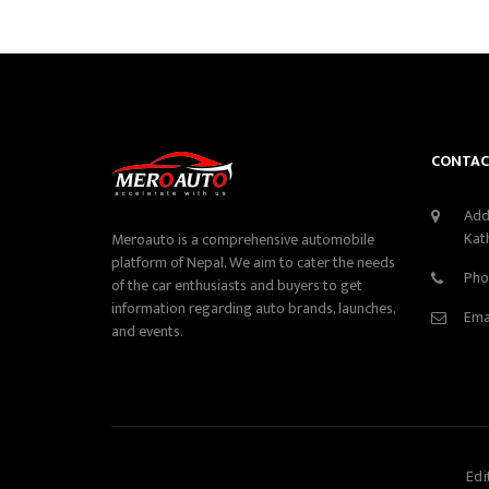
CONTAC
Add
Kat
Meroauto is a comprehensive automobile
platform of Nepal. We aim to cater the needs
Pho
of the car enthusiasts and buyers to get
information regarding auto brands, launches,
Ema
and events.
Edi