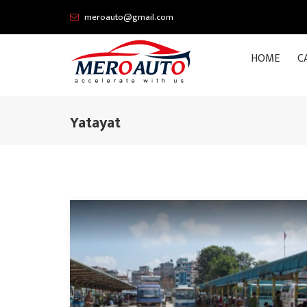
meroauto@gmail.com
HOME
C
Yatayat