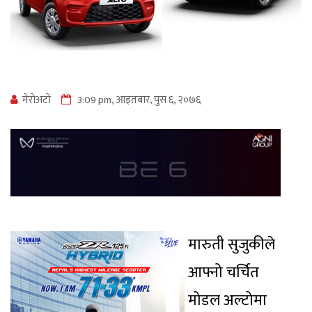
मेराेअटाे
3:09 pm, आइतबार, पुस ६, २०७६
मारुती सुजुकीले
आफ्नो चर्चित
मोडल अल्टोमा