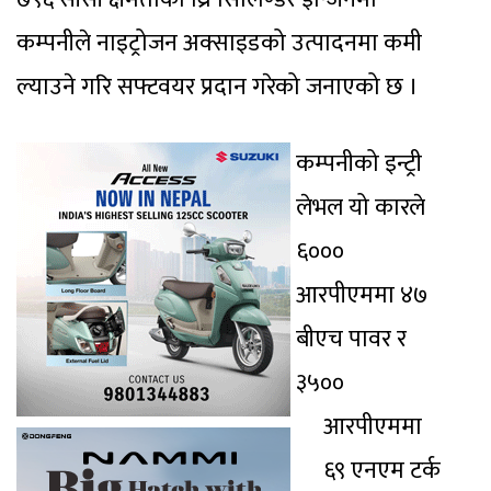
कम्पनीले नाइट्रोजन अक्साइडको उत्पादनमा कमी
ल्याउने गरि सफ्टवयर प्रदान गरेको जनाएको छ ।
कम्पनीको इन्ट्री
लेभल यो कारले
६०००
आरपीएममा ४७
बीएच पावर र
३५००
आरपीएममा
६९ एनएम टर्क