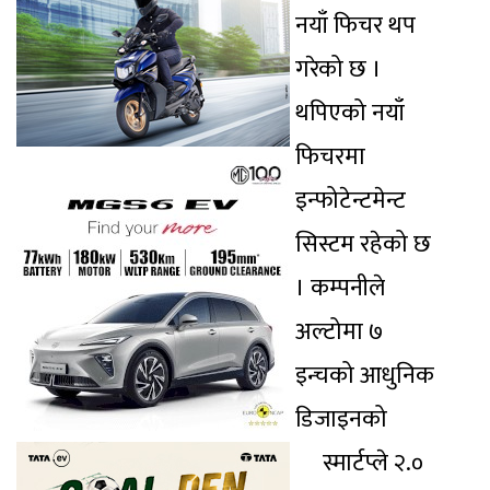
नयाँ फिचर थप
गरेको छ ।
थपिएको नयाँ
फिचरमा
इन्फोटेन्टमेन्ट
सिस्टम रहेको छ
। कम्पनीले
अल्टोमा ७
इन्चको आधुनिक
डिजाइनको
स्मार्टप्ले २.०