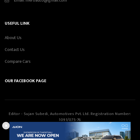
Email:
meroauto@gmail.com
USEFUL LINK
About Us
Contact Us
Compare Cars
OUR FACEBOOK PAGE
Editor - Sujan Subedi, Automotives Pvt. Ltd. Registration Number:
1091/075-76
Automotives Pvt. Ltd
©Copyright
2026
All Rights Reserved.
Smartway Learning Technologies
Designed & Developed by