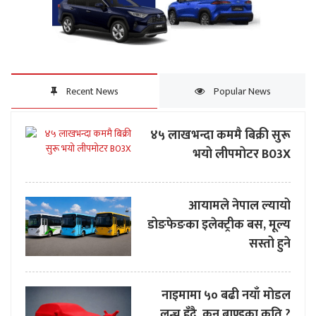
Recent News
Popular News
४५ लाखभन्दा कममै बिक्री सुरू
भयो लीपमोटर B03X
आयामले नेपाल ल्यायो
डोङफेङका इलेक्ट्रीक बस, मूल्य
सस्तो हुने
नाइमामा ५० बढी नयाँ मोडल
लन्च हुँदै, कुन ब्राण्डका कति ?