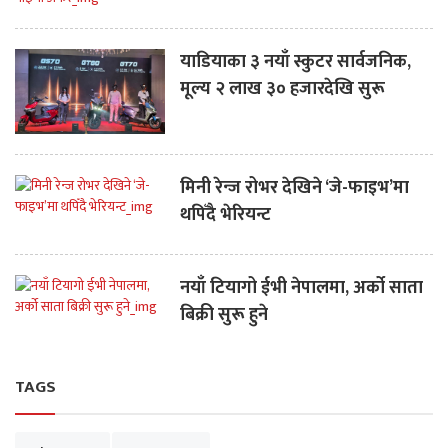
याडियाका ३ नयाँ स्कुटर सार्वजनिक,
मूल्य २ लाख ३० हजारदेखि सुरू
मिनी रेन्ज रोभर देखिने ‘जे-फाइभ’मा
थपिँदै भेरियन्ट
नयाँ टियागो ईभी नेपालमा, अर्को साता
बिक्री सुरू हुने
TAGS