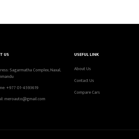
T US
USEFUL LINK
About Us
ress: Sagarmatha Complex, Naxal,
hmandu
Contact Us
ne:
+977 01-4593619
Compare Cars
il:
meroauto@gmail.com