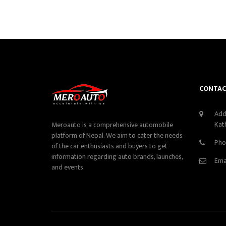
CONTAC
Add
Kat
Meroauto is a comprehensive automobile
platform of Nepal. We aim to cater the needs
Pho
of the car enthusiasts and buyers to get
information regarding auto brands, launches,
Ema
and events.