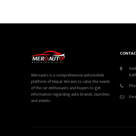
CONTAC
Add
Kat
Meroauto is a comprehensive automobile
platform of Nepal. We aim to cater the needs
Pho
of the car enthusiasts and buyers to get
information regarding auto brands, launches,
Ema
and events.