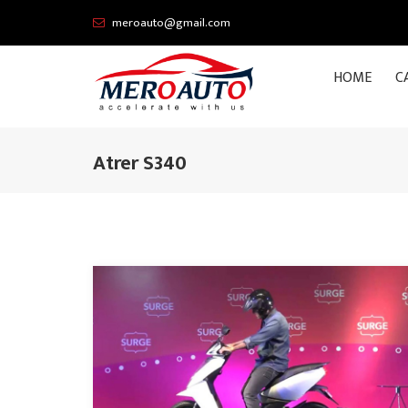
meroauto@gmail.com
HOME
C
Atrer S340