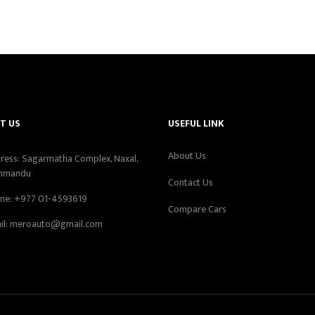
T US
USEFUL LINK
About Us
ress: Sagarmatha Complex, Naxal,
hmandu
Contact Us
ne:
+977 01-4593619
Compare Cars
il:
meroauto@gmail.com