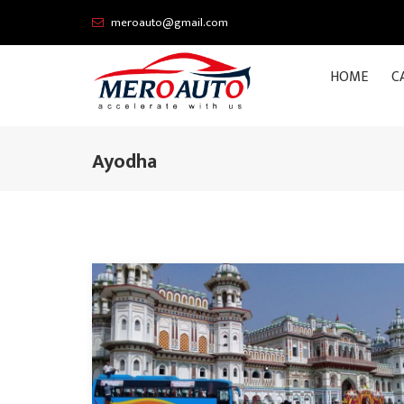
meroauto@gmail.com
HOME
C
Ayodha