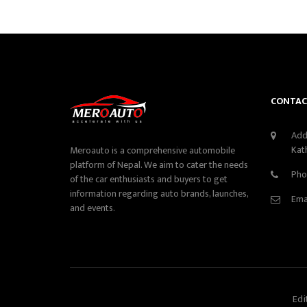
CONTAC
Add
Kat
Meroauto is a comprehensive automobile
platform of Nepal. We aim to cater the needs
Pho
of the car enthusiasts and buyers to get
information regarding auto brands, launches,
Ema
and events.
Edi