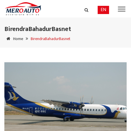
EN
BirendraBahadurBasnet
Home
BirendraBahadurBasnet