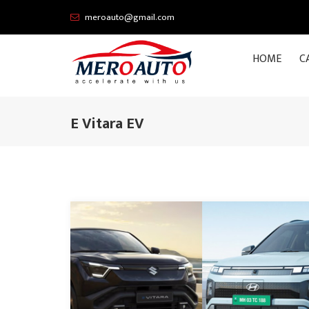
meroauto@gmail.com
HOME
C
E Vitara EV