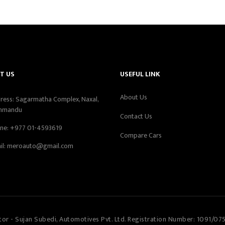
T US
USEFUL LINK
About Us
ress: Sagarmatha Complex, Naxal,
hmandu
Contact Us
ne:
+977 01-4593619
Compare Cars
il:
meroauto@gmail.com
tor - Sujan Subedi, Automotives Pvt. Ltd. Registration Number: 1091/07