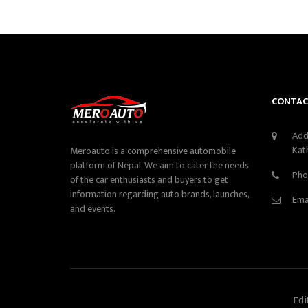
CONTAC
Add
Kat
Meroauto is a comprehensive automobile
platform of Nepal. We aim to cater the needs
Pho
of the car enthusiasts and buyers to get
information regarding auto brands, launches,
Ema
and events.
Edi