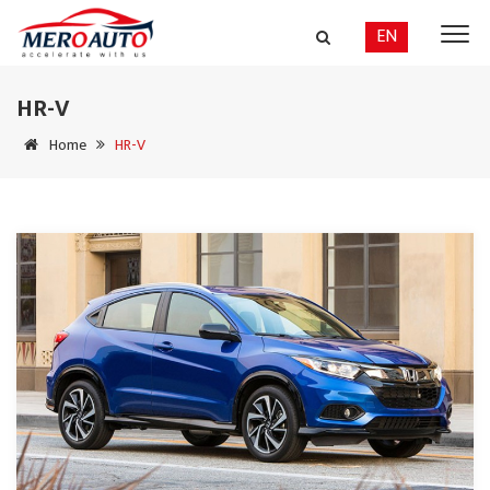
EN
HR-V
Home
HR-V