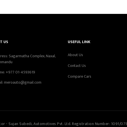
T US
USEFUL LINK
About Us
ress: Sagarmatha Complex, Naxal,
hmandu
Contact Us
ne:
+977 01-4593619
Compare Cars
il:
meroauto@gmail.com
tor - Sujan Subedi, Automotives Pvt. Ltd. Registration Number: 1091/07