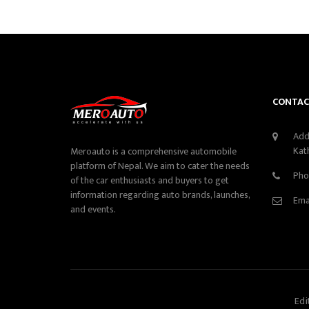
CONTAC
Add
Kat
Meroauto is a comprehensive automobile
platform of Nepal. We aim to cater the needs
Pho
of the car enthusiasts and buyers to get
information regarding auto brands, launches,
Ema
and events.
Edi