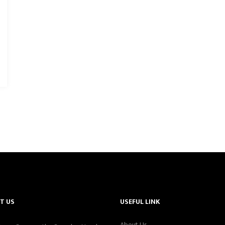
T US
USEFUL LINK
About Us