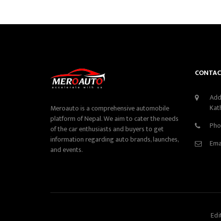
CONTAC
Add
Kat
Meroauto is a comprehensive automobile
platform of Nepal. We aim to cater the needs
Pho
of the car enthusiasts and buyers to get
information regarding auto brands, launches,
Ema
and events.
Edi