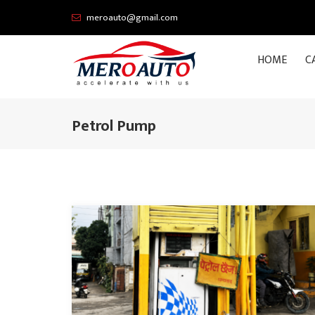
meroauto@gmail.com
HOME
C
Petrol Pump