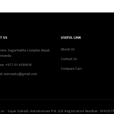
T US
USEFUL LINK
About Us
ress: Sagarmatha Complex, Naxal,
hmandu
Contact Us
ne:
+977 01-4593619
Compare Cars
il:
meroauto@gmail.com
tor - Sujan Subedi, Automotives Pvt. Ltd. Registration Number: 1091/07