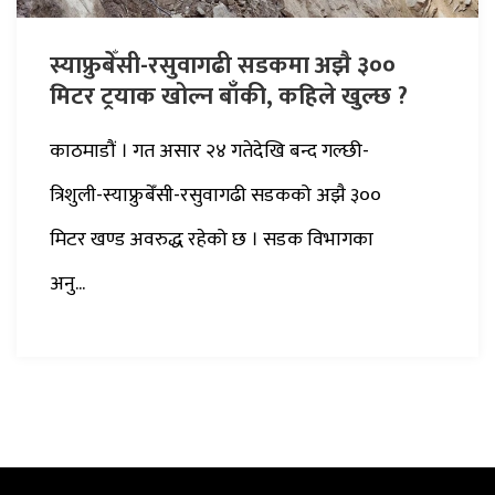
स्याफ्रुबेँसी-रसुवागढी सडकमा अझै ३००
मिटर ट्रयाक खोल्न बाँकी, कहिले खुल्छ ?
काठमाडौं । गत असार २४ गतेदेखि बन्द गल्छी-
त्रिशुली-स्याफ्रुबेँसी-रसुवागढी सडकको अझै ३००
मिटर खण्ड अवरुद्ध रहेको छ । सडक विभागका
अनु...