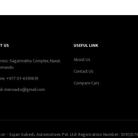
T US
USEFUL LINK
About Us
ress: Sagarmatha Complex, Naxal,
hmandu
Contact Us
ne:
+977 01-4593619
Compare Cars
il:
meroauto@gmail.com
tor - Sujan Subedi, Automotives Pvt. Ltd. Registration Number: 1091/07