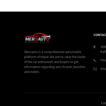
CONTAC
Add
Kat
Meroauto is a comprehensive automobile
platform of Nepal. We aim to cater the needs
Pho
of the car enthusiasts and buyers to get
information regarding auto brands, launches,
Ema
and events.
Edi