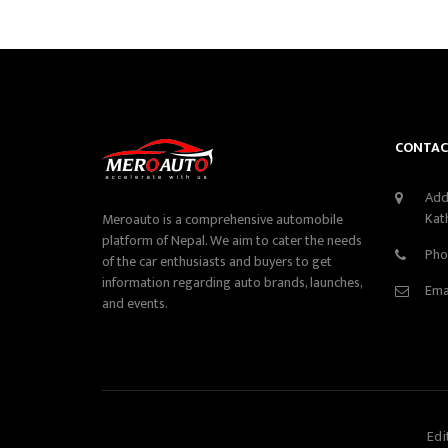
CONTAC
Add
Kat
Meroauto is a comprehensive automobile
platform of Nepal. We aim to cater the needs
Pho
of the car enthusiasts and buyers to get
information regarding auto brands, launches,
Ema
and events.
Edi