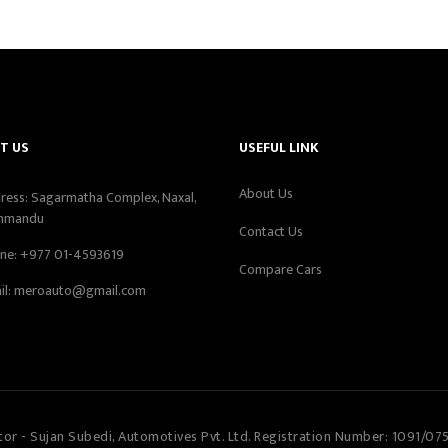
T US
USEFUL LINK
About Us
ress: Sagarmatha Complex, Naxal,
hmandu
Contact Us
ne:
+977 01-4593619
Compare Cars
il:
meroauto@gmail.com
tor - Sujan Subedi, Automotives Pvt. Ltd. Registration Number: 1091/07