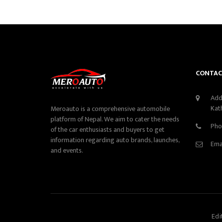
CONTAC
Add
Kat
Meroauto is a comprehensive automobile
platform of Nepal. We aim to cater the needs
Pho
of the car enthusiasts and buyers to get
information regarding auto brands, launches,
Ema
and events.
Edi