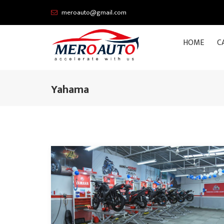
meroauto@gmail.com
HOME
C
Yahama