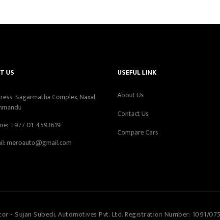
T US
USEFUL LINK
About Us
ress: Sagarmatha Complex, Naxal,
hmandu
Contact Us
ne:
+977 01-4593619
Compare Cars
il:
meroauto@gmail.com
tor - Sujan Subedi, Automotives Pvt. Ltd. Registration Number: 1091/07