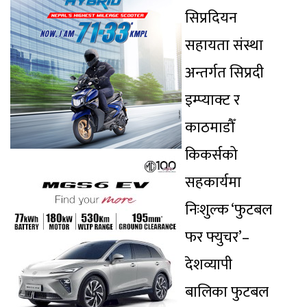
सिप्रदियन
सहायता संस्था
अन्तर्गत सिप्रदी
इम्प्याक्ट र
काठमाडौँ
किकर्सको
सहकार्यमा
निःशुल्क ‘फुटबल
फर फ्युचर’–
देशव्यापी
बालिका फुटबल