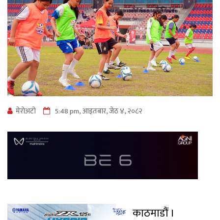
मेराेअटाे
5:48 pm, आइतबार, जेठ ४, २०८२
काठमाडौं ।