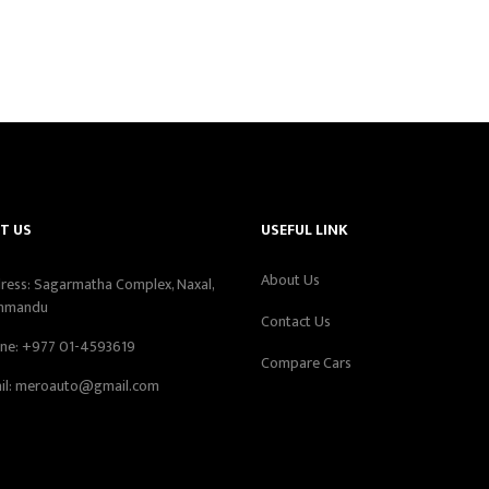
T US
USEFUL LINK
About Us
ress: Sagarmatha Complex, Naxal,
hmandu
Contact Us
ne:
+977 01-4593619
Compare Cars
il:
meroauto@gmail.com