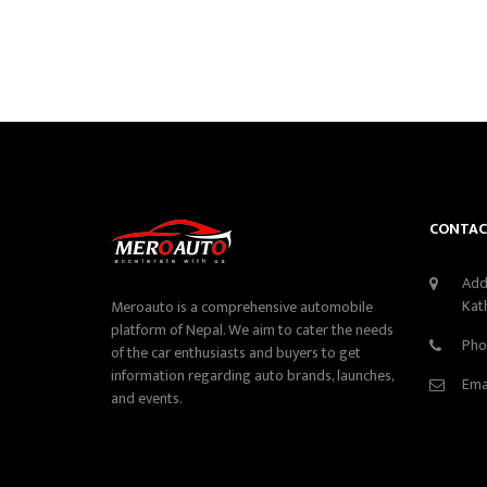
CONTAC
Add
Kat
Meroauto is a comprehensive automobile
platform of Nepal. We aim to cater the needs
Pho
of the car enthusiasts and buyers to get
information regarding auto brands, launches,
Ema
and events.