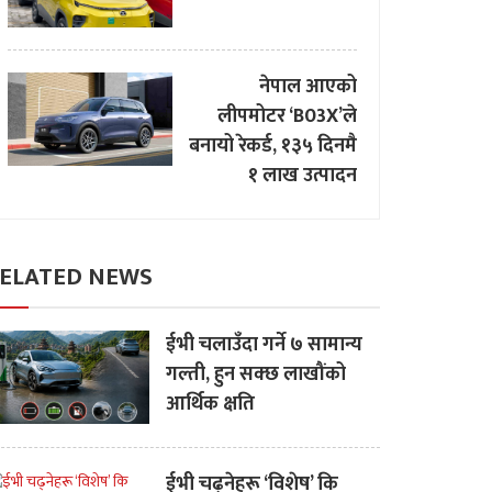
नेपाल आएको
लीपमोटर ‘B03X’ले
बनायो रेकर्ड, १३५ दिनमै
१ लाख उत्पादन
ELATED NEWS
ईभी चलाउँदा गर्ने ७ सामान्य
गल्ती, हुन सक्छ लाखौंको
आर्थिक क्षति
ईभी चढ्नेहरू ‘विशेष’ कि