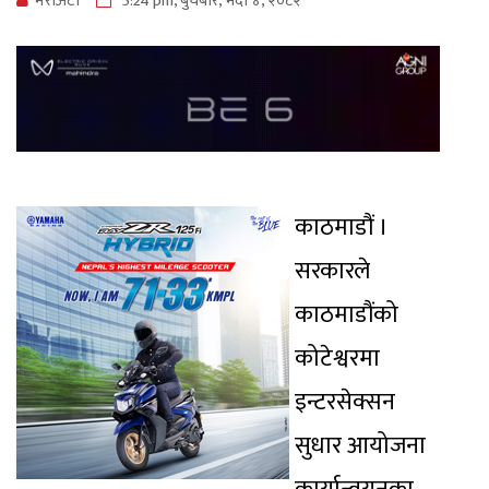
मेराेअटाे
5:24 pm, बुधबार, भदौ ४, २०८२
काठमाडौं ।
सरकारले
काठमाडौंको
कोटेश्वरमा
इन्टरसेक्सन
सुधार आयोजना