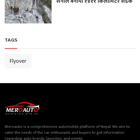
सेनाले बनायो १४११ किलोमिटर सडक
TAGS
Flyover
Meroauto is a comprehensive automobile platform of Nepal. We aim to
cater the needs of the car enthusiasts and buyers to get information
regarding auto brands, launches, and events.