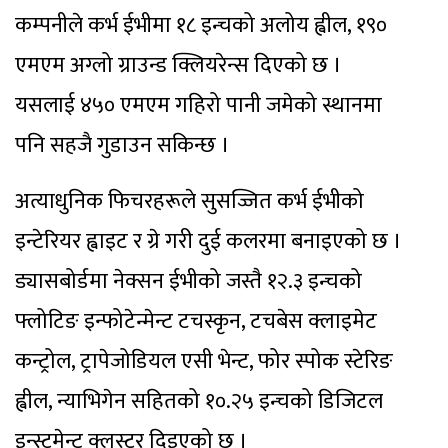
कम्पनीले कर्भ ईभीमा १८ इन्चको अलोय ह्वील, १९०
एमएम अग्लो ग्राउन्ड क्लियरेन्स दिएको छ ।
यसलाई ४५० एमएम गहिरो पानी जमेको स्थानमा
पनि सहजै गुडाउन सकिन्छ ।
अत्याधुनिक फिचरहरूले सुसज्जित कर्भ ईभीको
इन्टेरियर ह्वाइट र ग्रे गरी दुई कलरमा बनाइएको छ ।
ड्यासबोर्डमा नेक्सन ईभीको जस्तै १२.३ इन्चको
फ्लोटिङ इन्फोटेन्मेन्ट टचस्कृन, टचबेस क्लाइमेट
कन्ट्रोल, ट्रापेजोडियल एसी भेन्ट, फोर स्पोक स्टेरिङ
ह्वील, न्याभिगेन सहितको १०.२५ इन्चको डिजिटल
इन्स्ट्रुमेन्ट क्लस्टर दिइएको छ ।