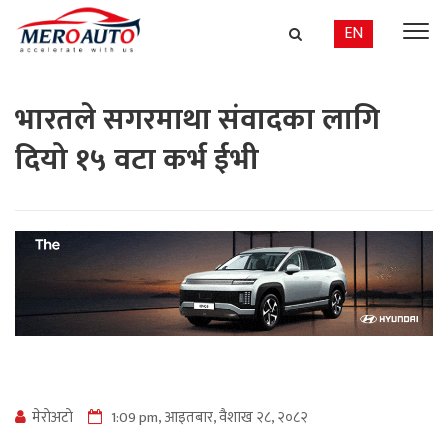
EN
भारतले सगरमाथा संवादका लागि
दियो १५ वटा कर्भ ईभी
मेराेअटाे
1:09 pm, आइतबार, वैशाख २८, २०८२