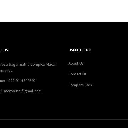
T US
USEFUL LINK
About Us
ress: Sagarmatha Complex, Naxal,
hmandu
Contact Us
ne:
+977 01-4593619
Compare Cars
il:
meroauto@gmail.com