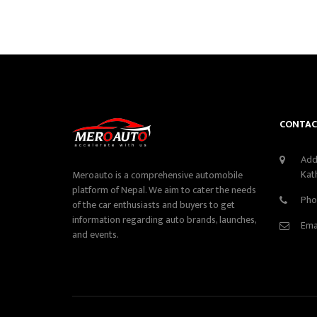
CONTAC
Add
Kat
Meroauto is a comprehensive automobile
platform of Nepal. We aim to cater the needs
Pho
of the car enthusiasts and buyers to get
information regarding auto brands, launches,
Ema
and events.