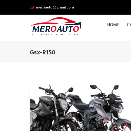
meroauto@gmail.com
HOME
C
Gsx-R150