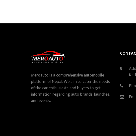
CONTAC
Add
Kat
Meroauto is a comprehensive automobile
platform of Nepal. We aim to cater the needs
Pho
of the car enthusiasts and buyers to get
information regarding auto brands, launches,
Ema
and events.