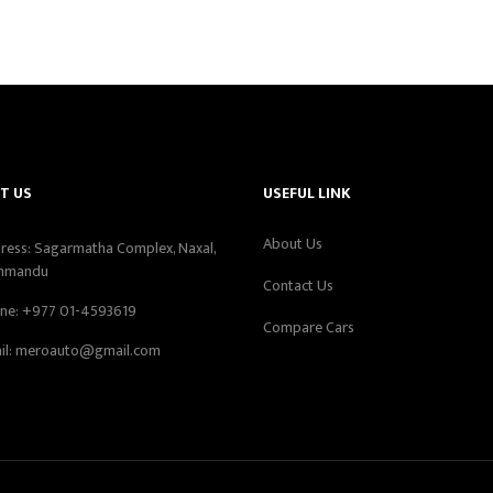
T US
USEFUL LINK
About Us
ress: Sagarmatha Complex, Naxal,
hmandu
Contact Us
ne:
+977 01-4593619
Compare Cars
il:
meroauto@gmail.com