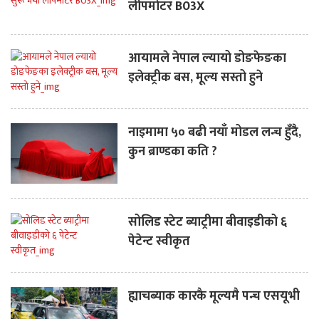
लीपमोटर B03X
आयामले नेपाल ल्यायो डोङफेङका
इलेक्ट्रीक बस, मूल्य सस्तो हुने
नाइमामा ५० बढी नयाँ मोडल लन्च हुँदै,
कुन ब्राण्डका कति ?
सोलिड स्टेट ब्याट्रीमा बीवाइडीको ६
पेटेन्ट स्वीकृत
ह्याचब्याक कारकै मूल्यमै पन्च एसयूभी