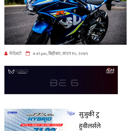
मेराेअटाे
4:41 pm, बिहीबार, साउन १०, २०७५
सुजुकी टु
हुवीलर्सले