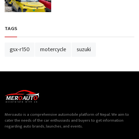
TAGS
gsx-r150
motercycle
suzuki
Meroauto is a comprehensive automobile platform of Nepal. We aim to
cater the needs of the car enthusiasts and buyers to get information
regarding auto brands, launches, and events.