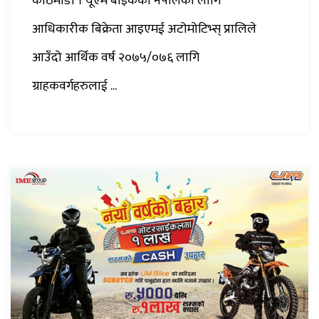
काठमाडौं । यूएम बाइकको नेपालको लागि
आधिकारीक बिक्रेता आइएमई अटोमोटिभ्स् प्रालिले
आउँदो आर्थिक वर्ष २०७५/०७६ लागि
ग्राहकवर्गहरुलाई ...