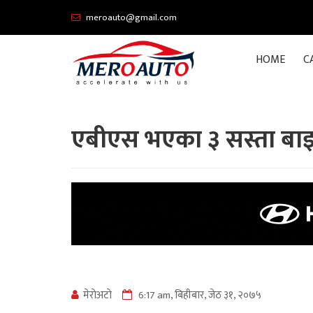
meroauto@gmail.com
HOME
C
एबीएस भएका ३ सस्ता बाइक
मेराेअटाे
6:17 am, बिहीबार, जेठ ३१, २०७५