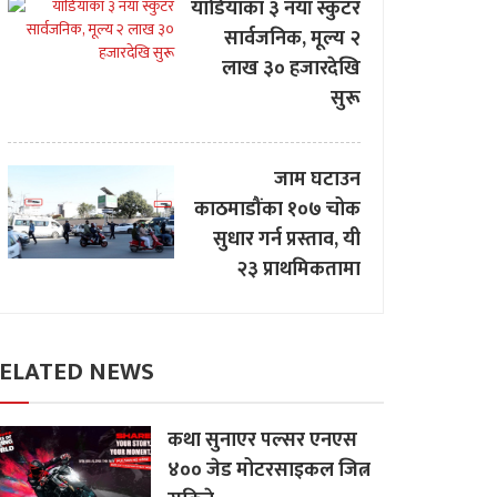
याडियाका ३ नयाँ स्कुटर
सार्वजनिक, मूल्य २
लाख ३० हजारदेखि
सुरू
जाम घटाउन
काठमाडौंका १०७ चोक
सुधार गर्न प्रस्ताव, यी
२३ प्राथमिकतामा
ELATED NEWS
कथा सुनाएर पल्सर एनएस
४०० जेड मोटरसाइकल जित्न