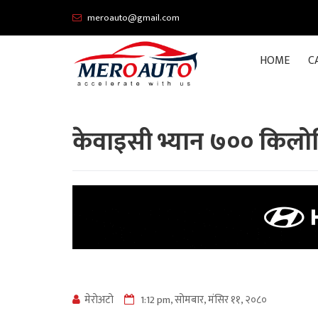
meroauto@gmail.com
HOME
C
केवाइसी भ्यान ७०० किलोम
मेराेअटाे
1:12 pm, सोमबार, मंसिर ११, २०८०