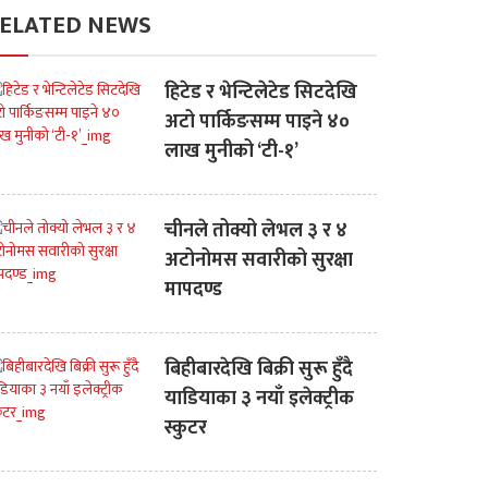
ELATED NEWS
हिटेड र भेन्टिलेटेड सिटदेखि
अटो पार्किङसम्म पाइने ४०
लाख मुनीको ‘टी-१’
चीनले तोक्यो लेभल ३ र ४
अटोनोमस सवारीको सुरक्षा
मापदण्ड
बिहीबारदेखि बिक्री सुरू हुँदै
याडियाका ३ नयाँ इलेक्ट्रीक
स्कुटर