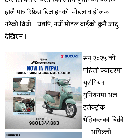
हालै मात्र रिफ्रेस डिजाइनको ‘मोडल वाई’ लन्च
गरेको थियो । यद्यपि, नयाँ मोडल वाईको कुनै जादु
देखिएन ।
सन् २०२५ को
पहिलो क्वाटरमा
युरोपियन
युनियनमा अल
इलेक्ट्रीक
भेहिकलको बिक्री
अघिल्लो