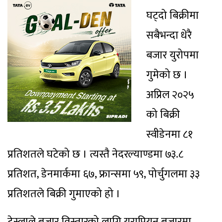
घट्दो बिक्रीमा
सबैभन्दा धेरै
बजार युरोपमा
गुमेको छ ।
अप्रिल २०२५
को बिक्री
स्वीडेनमा ८१
प्रतिशतले घटेको छ । त्यस्तै नेदरल्याण्डमा ७३.८
प्रतिशत, डेनमार्कमा ६७, फ्रान्समा ५९, पोर्चुगलमा ३३
प्रतिशतले बिक्री गुमाएको हो ।
टेस्लाले बजार विस्तारको लागि युरापियन बजारमा