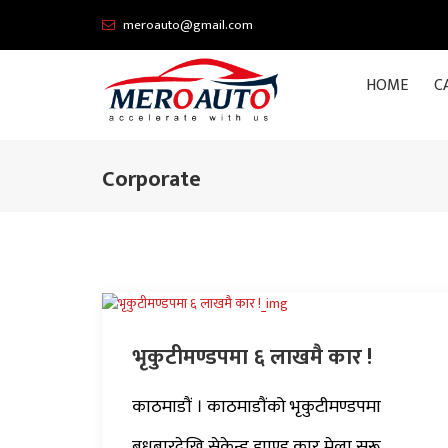
meroauto@gmail.com
HOME
C
Corporate
भृकुटीमण्डपमा ६ लाखमै कार !
काठमाडौं । काठमाडौंको भृकुटीमण्डपमा
बुधबारदेखि सेकेन्ड ह्याण्ड कार मेला सुरू