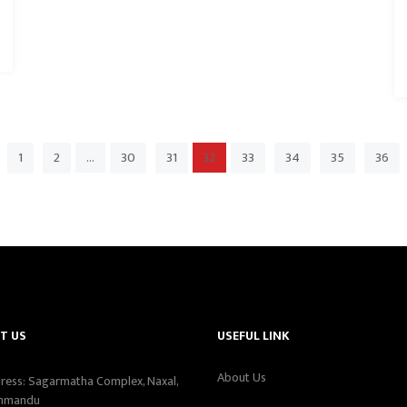
1
2
30
31
33
34
35
36
…
32
T US
USEFUL LINK
About Us
ress: Sagarmatha Complex, Naxal,
hmandu