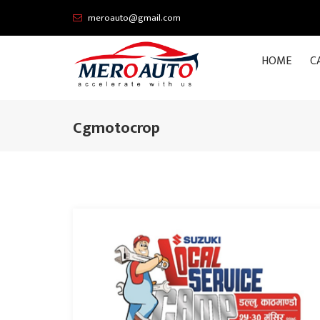
meroauto@gmail.com
HOME
C
Cgmotocrop