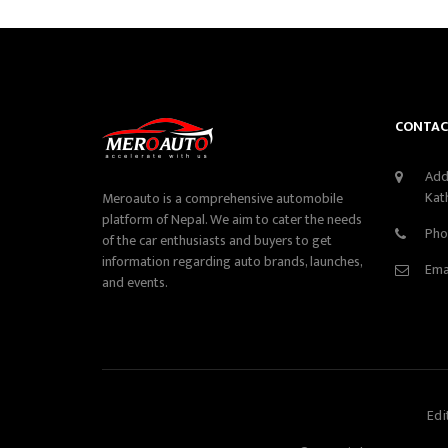
CONTAC
Add
Kat
Meroauto is a comprehensive automobile
platform of Nepal. We aim to cater the needs
Pho
of the car enthusiasts and buyers to get
information regarding auto brands, launches,
Ema
and events.
Edi