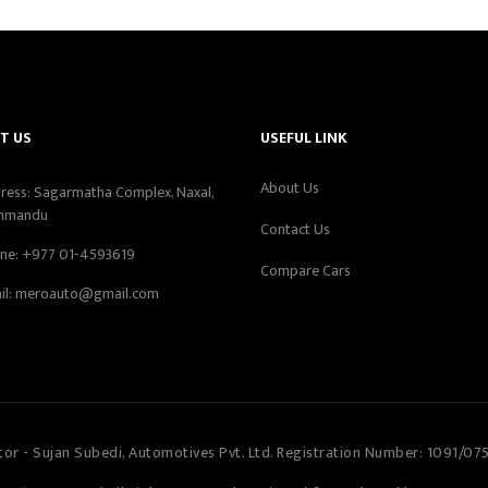
T US
USEFUL LINK
About Us
ress: Sagarmatha Complex, Naxal,
hmandu
Contact Us
ne:
+977 01-4593619
Compare Cars
il:
meroauto@gmail.com
tor - Sujan Subedi, Automotives Pvt. Ltd. Registration Number: 1091/07