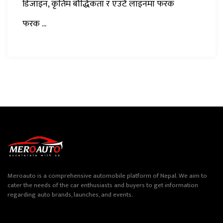
डिजाइन, कृतिम बौद्धिकता र एउटै लाइनमा फरक
फरक ...
Meroauto is a comprehensive automobile platform of Nepal. We aim to
cater the needs of the car enthusiasts and buyers to get information
regarding auto brands, launches, and events.