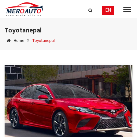
EN
Toyotanepal
Home
Toyotanepal