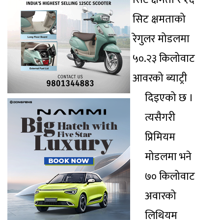
सिट क्षमताको
रेगुलर मोडलमा
५०.२३ किलोवाट
आवरको ब्याट्री
दिइएको छ ।
त्यसैगरी
प्रिमियम
मोडलमा भने
७० किलोवाट
अवारको
लिथियम