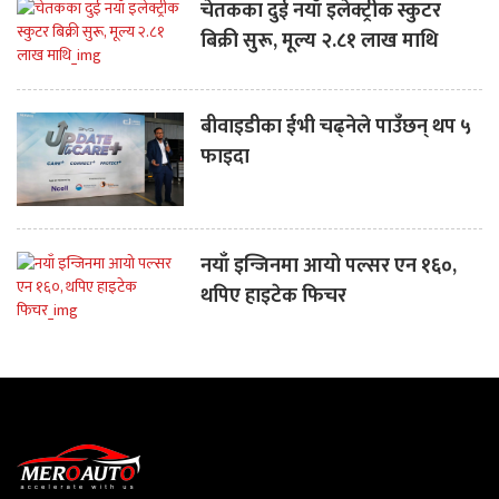
चेतकका दुई नयाँ इलेक्ट्रीक स्कुटर
बिक्री सुरू, मूल्य २.८१ लाख माथि
बीवाइडीका ईभी चढ्नेले पाउँछन् थप ५
फाइदा
नयाँ इन्जिनमा आयो पल्सर एन १६०,
थपिए हाइटेक फिचर