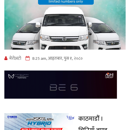
मेराेअटाे
8:25 am, आइतबार, पुस १, २०८०
काठमाडौं ।