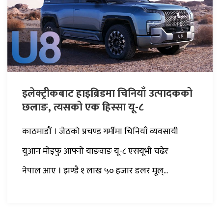
इलेक्ट्रीकबाट हाइब्रिडमा चिनियाँ उत्पादकको
छलाङ, त्यसको एक हिस्सा यू-८
काठमाडौं । जेठको प्रचण्ड गर्मीमा चिनियाँ व्यवसायी
युआन मोइफु आफ्नो याङवाङ यू-८ एसयूभी चढेर
नेपाल आए । झण्डै १ लाख ५० हजार डलर मूल्...