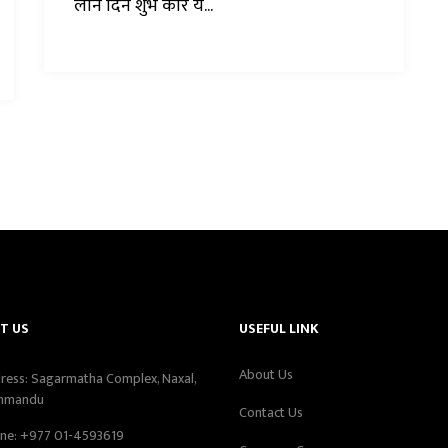
लोन दिने शुभ कार य...
T US
USEFUL LINK
About Us
ress: Sagarmatha Complex, Naxal,
hmandu
Contact Us
ne:
+977 01-4593619