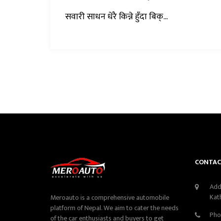
सवारी साधन धेरै किन्ने हुँदा बिक्...
CONTAC
Add
Kat
Meroauto is a comprehensive automobile
platform of Nepal. We aim to cater the needs
Pho
of the car enthusiasts and buyers to get