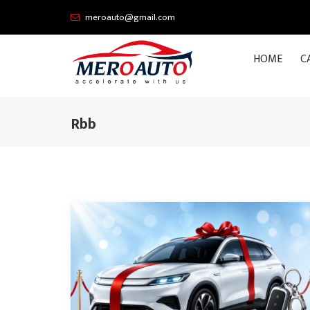
meroauto@gmail.com
HOME
C
Rbb