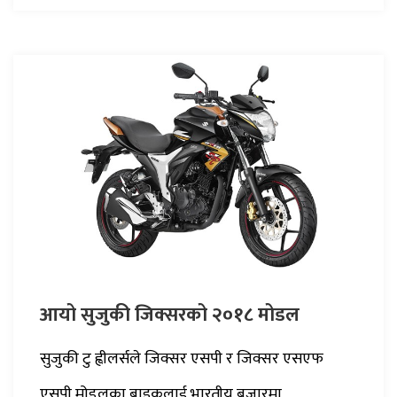
आयो सुजुकी जिक्सरको २०१८ मोडल
सुजुकी टु ह्वीलर्सले जिक्सर एसपी र जिक्सर एसएफ
एसपी मोडलका बाइकलाई भारतीय बजारमा