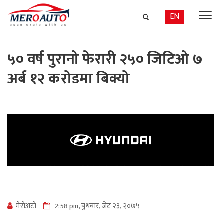
EN
५० वर्ष पुरानो फेरारी २५० जिटिओ ७
अर्ब १२ करोडमा बिक्यो
मेराेअटाे
2:58 pm, बुधबार, जेठ २३, २०७५