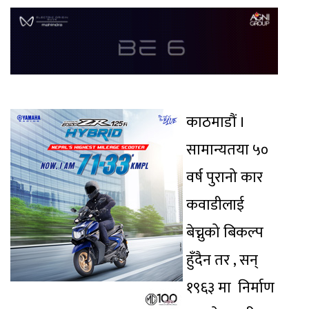
काठमाडौं ।
सामान्यतया ५०
वर्ष पुरानो कार
कवाडीलाई
बेच्नुको बिकल्प
हुँदैन तर , सन्
१९६३ मा निर्माण