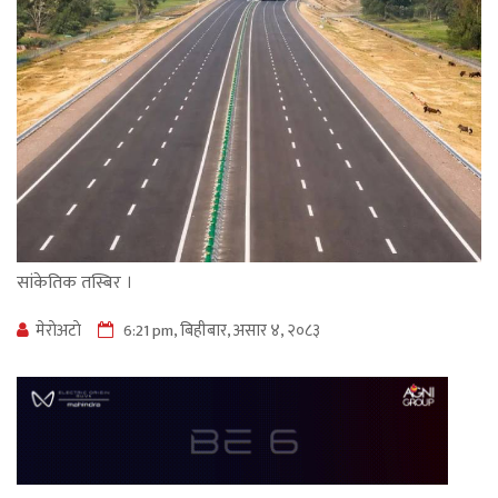
सांकेतिक तस्बिर ।
मेराेअटाे
6:21 pm, बिहीबार, असार ४, २०८३