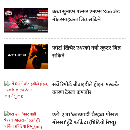
कथा सुनाएर पल्सर एनएस ४०० जेड
मोटरसाइकल जित्न सकिने
फोटो खिचेर एथरको नयाँ स्कुटर जित्न
सकिने
सर्वे रिपोर्टः बीवाइडीले होइन, मस्ककै
कारण टेस्ला कमजोर
एटो-२ मा ‘काठमाडौं-भैरहवा-पोखरा-
गोरखा’ हुँदै फर्किँदा (भिडियो रिभ्यू)