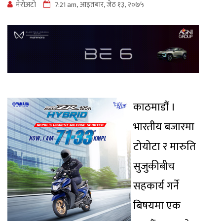
मेराेअटाे
7:21 am, आइतबार, जेठ १३, २०७५
काठमाडौं ।
भारतीय बजारमा
टोयोटा र मारुति
सुजुकीबीच
सहकार्य गर्ने
बिषयमा एक