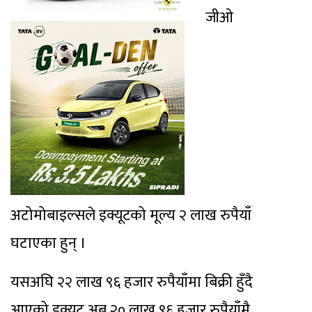
जीओ
अटोमोबाइल्सले इक्यूटको मूल्य २ लाख रुपैयाँ
घटाएका हुन् ।
यसअघि २२ लाख ९६ हजार रुपैयाँमा बिक्री हुँदै
आएको इक्यूट अब २० लाख ९६ हजार रुपैयाँमै