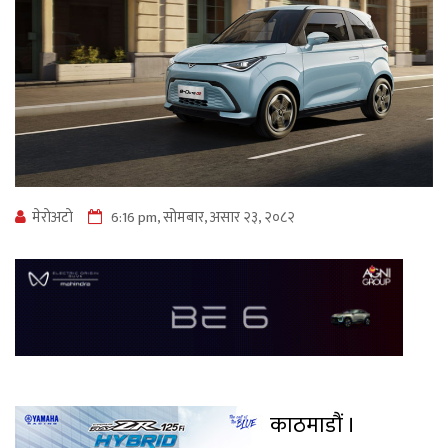
मेराेअटाे
6:16 pm, सोमबार, असार २३, २०८२
काठमाडौं ।