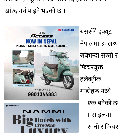
खरिद गर्न पाइने भएको छ ।
यससँगै इक्यूट
नेपालमा उपलब्ध
सबैभन्दा सस्तो र
फिचरयुक्त
इलेक्ट्रीक
गाडीहरू मध्ये
एक बनेको छ
। साइजमा
सानो र फिचर