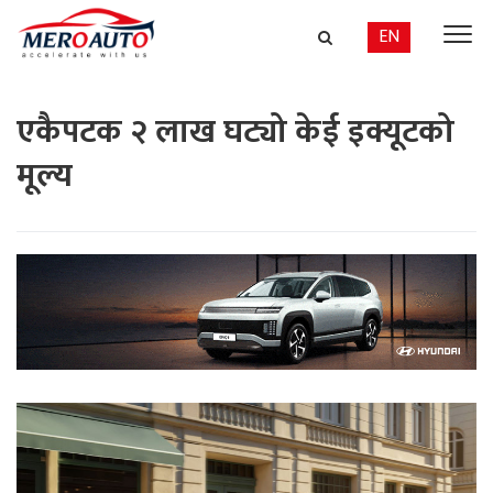
EN
एकैपटक २ लाख घट्यो केई इक्यूटको
मूल्य