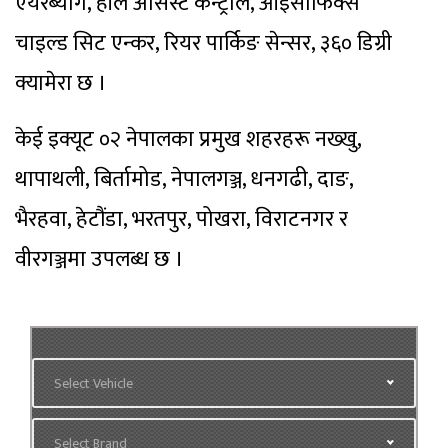
एयरब्याग, हील असिस्ट कन्ट्रोल, आइसोफिक्स
चाइल्ड सिट एन्कर, रियर पार्किङ सेन्सर, ३६० डिग्री
क्यामेरा छ ।
केई इक्यूट ०२ नेपालका प्रमुख शहरहरू नख्खु,
थापाथली, बिर्तामोड, नेपालगञ्ज, धनगढी, दाङ,
भैरहवा, हेटौंडा, भरतपुर, पोखरा, विराटनगर र
वीरगञ्जमा उपलब्ध छ ।
Select Vehicle
Select Brand