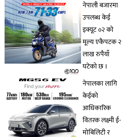
नेपाली बजारमा
उपलब्ध केई
इक्यूट ०२ को
मूल्य एकैपटक २
लाख रुपैयाँ
घटेको छ ।
नेपालका लागि
केईको
आधिकारिक
वितरक लक्ष्मी ई-
मोबिलिटी र