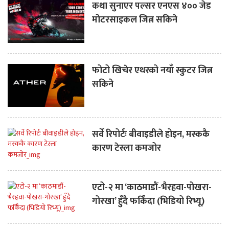
कथा सुनाएर पल्सर एनएस ४०० जेड
मोटरसाइकल जित्न सकिने
फोटो खिचेर एथरको नयाँ स्कुटर जित्न
सकिने
सर्वे रिपोर्टः बीवाइडीले होइन, मस्ककै
कारण टेस्ला कमजोर
एटो-२ मा ‘काठमाडौं-भैरहवा-पोखरा-
गोरखा’ हुँदै फर्किँदा (भिडियो रिभ्यू)