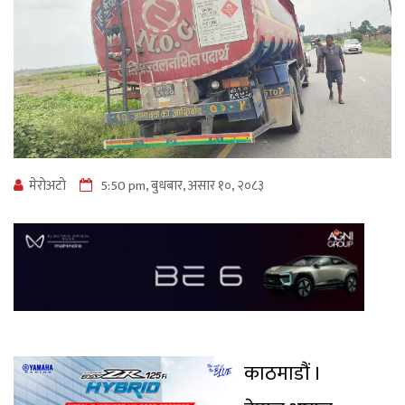
मेराेअटाे
5:50 pm, बुधबार, असार १०, २०८३
काठमाडौं ।