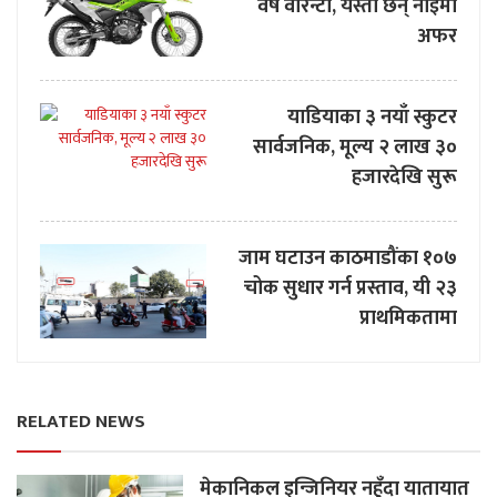
वर्ष वारेन्टी, यस्ता छन् नाइमा
अफर
याडियाका ३ नयाँ स्कुटर
सार्वजनिक, मूल्य २ लाख ३०
हजारदेखि सुरू
जाम घटाउन काठमाडौंका १०७
चोक सुधार गर्न प्रस्ताव, यी २३
प्राथमिकतामा
RELATED NEWS
मेकानिकल इन्जिनियर नहुँदा यातायात