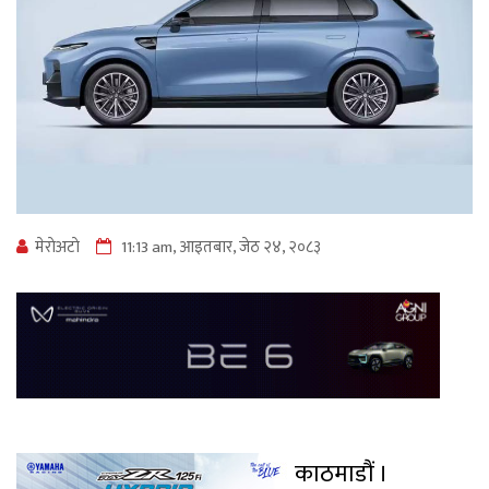
मेराेअटाे
11:13 am, आइतबार, जेठ २४, २०८३
काठमाडौं ।