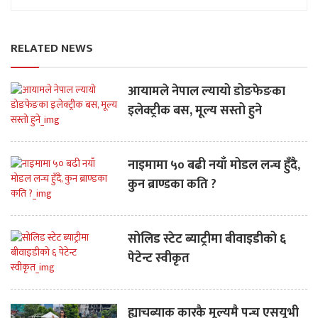
RELATED NEWS
आयामले नेपाल ल्यायो डोङफेङका
इलेक्ट्रीक बस, मूल्य सस्तो हुने
नाइमामा ५० बढी नयाँ मोडल लन्च हुँदै,
कुन ब्राण्डका कति ?
सोलिड स्टेट ब्याट्रीमा बीवाइडीको ६
पेटेन्ट स्वीकृत
ह्याचब्याक कारकै मूल्यमै पन्च एसयूभी